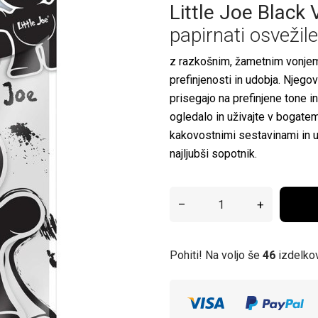
Little Joe Black 
papirnati osvežil
z razkošnim, žametnim vonjem
prefinjenosti in udobja. Njego
prisegajo na prefinjene tone i
ogledalo in uživajte v bogatem
kakovostnimi sestavinami in un
najljubši sopotnik.
–
+
Pohiti! Na voljo še
46
izdelko