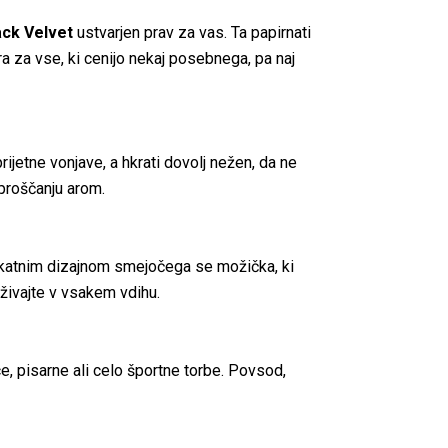
ack Velvet
ustvarjen prav za vas. Ta papirnati
 za vse, ki cenijo nekaj posebnega, pa naj
rijetne vonjave, a hkrati dovolj nežen, da ne
proščanju arom.
unikatnim dizajnom smejočega se možička, ki
živajte v vsakem vdihu.
e, pisarne ali celo športne torbe. Povsod,