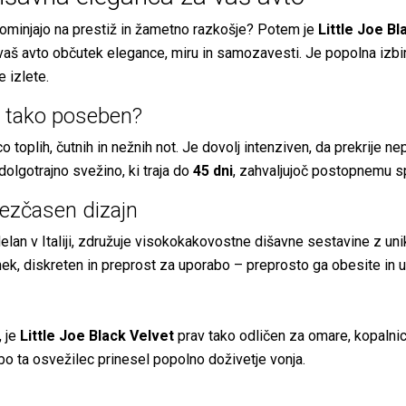
spominjajo na prestiž in žametno razkošje? Potem je
Little Joe Bl
aš avto občutek elegance, miru in samozavesti. Je popolna izbira
 izlete.
et tako poseben?
oplih, čutnih in nežnih not. Je dovolj intenziven, da prekrije nep
olgotrajno svežino, ki traja do
45 dni
, zahvaljujoč postopnemu s
rezčasen dizajn
zdelan v Italiji, združuje visokokakovostne dišavne sestavine z 
hek, diskreten in preprost za uporabo – preprosto ga obesite in u
, je
Little Joe Black Velvet
prav tako odličen za omare, kopalnic
 bo ta osvežilec prinesel popolno doživetje vonja.