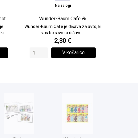
Na zalogi
nct
Wunder-Baum Café ☕️
je
Wunder-Baum Café je dišava za avto, ki
i...
vas bo s svojo dišavo...
2,30 €
V košarico