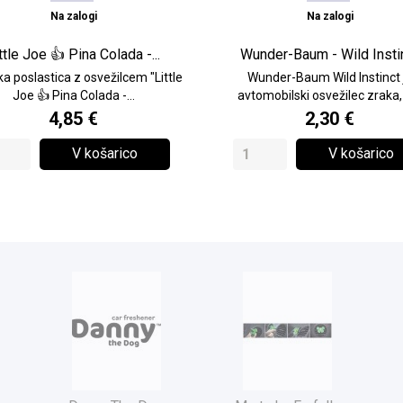
Na zalogi
Na zalogi
ttle Joe 👍 Pina Colada -...
Wunder-Baum - Wild Insti
a poslastica z osvežilcem "Little
Wunder-Baum Wild Instinct 
Joe 👍 Pina Colada -...
avtomobilski osvežilec zraka, k
4,85 €
2,30 €
V košarico
V košarico