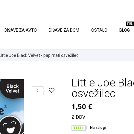
❤️
☀️
✔️
FUN
DIŠAVE ZA AVTO
DIŠAVE ZA DOM
OSTALO
BLOG
Little Joe Black Velvet - papirnati osvežilec
Little Joe Bla
osvežilec
0
1,50 €
Z DDV
Na zalogi