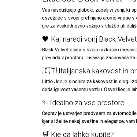
Vas navdušujejo globoki, zapeljivi vonji, ki 
osvežilec s svojo prefinjeno aromo vnese v v
gre za vsakodnevno vožnjo v službo ali daljše
🖤 Kaj naredi vonj Black Velv
Black Velvet očara s svojo razkošno mešanico t
prevlada v prostoru. Dišava je zasnovana za d
🇮🇹 Italijanska kakovost in b
Little Joe je sinonim za kakovost in slog. I
doda igrivost vašemu vozilu. Osvežilec je la
✨ Idealno za vse prostore
Čeprav je ustvarjen predvsem za avtomobile
kjer si želite nekaj svežine in elegance, vam
🛒 Kje ga lahko kupite?