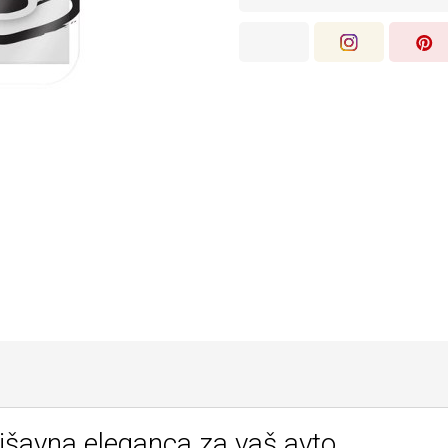
 dišavna eleganca za vaš avto