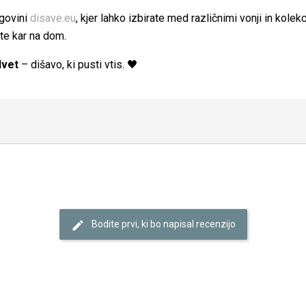
rgovini
disave.eu
, kjer lahko izbirate med različnimi vonji in kolek
te kar na dom.
lvet
– dišavo, ki pusti vtis. 🖤
Bodite prvi, ki bo napisal recenzijo