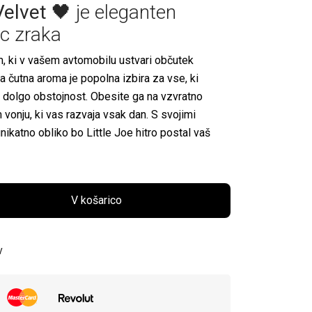
Velvet
🖤 je eleganten
ec zraka
, ki v vašem avtomobilu ustvari občutek
va čutna aroma je popolna izbira za vse, ki
n dolgo obstojnost. Obesite ga na vzvratno
 vonju, ki vas razvaja vsak dan. S svojimi
ikatno obliko bo Little Joe hitro postal vaš
V košarico
v