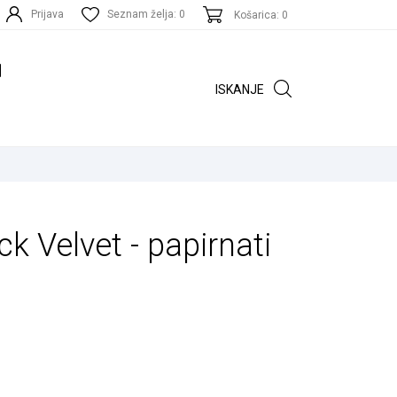
Seznam želja:
0
Prijava
Košarica: 0
ISKANJE
ck Velvet - papirnati