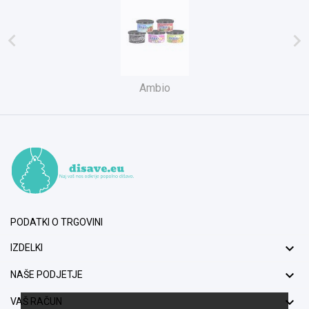


Ambio
PODATKI O TRGOVINI

IZDELKI

NAŠE PODJETJE

VAŠ RAČUN