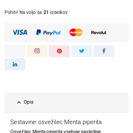
Pohiti! Na voljo še
21
izdelkov
expand_less
Opis
Sestavine: osvežilec Menta piperita
Osvežilec Menta piperita vsebuje naslednje