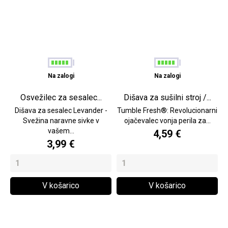
Na zalogi
Na zalogi
Osvežilec za sesalec...
Dišava za sušilni stroj /...
Dišava za sesalec Levander -
Tumble Fresh®: Revolucionarni
Svežina naravne sivke v
ojačevalec vonja perila za...
vašem...
4,59 €
3,99 €
V košarico
V košarico