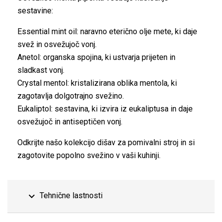
sestavine:
Essential mint oil: naravno eterično olje mete, ki daje
svež in osvežujoč vonj.
Anetol: organska spojina, ki ustvarja prijeten in
sladkast vonj.
Crystal mentol: kristalizirana oblika mentola, ki
zagotavlja dolgotrajno svežino.
Eukaliptol: sestavina, ki izvira iz eukaliptusa in daje
osvežujoč in antiseptičen vonj.
Odkrijte našo kolekcijo dišav za pomivalni stroj in si
zagotovite popolno svežino v vaši kuhinji.
expand_more
Tehnične lastnosti